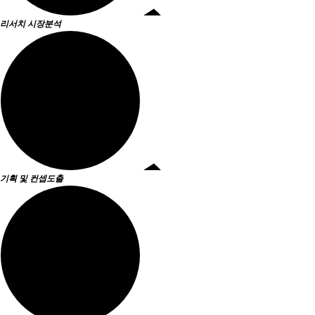
리서치
시장분석
기획 및
컨셉도출