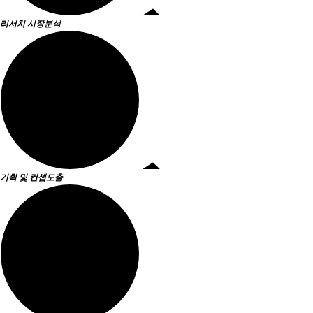
리서치
시장분석
기획 및
컨셉도출