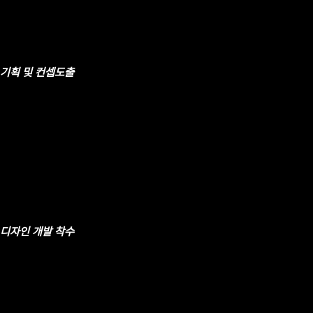
기획 및
컨셉도출
디자인
개발 착수